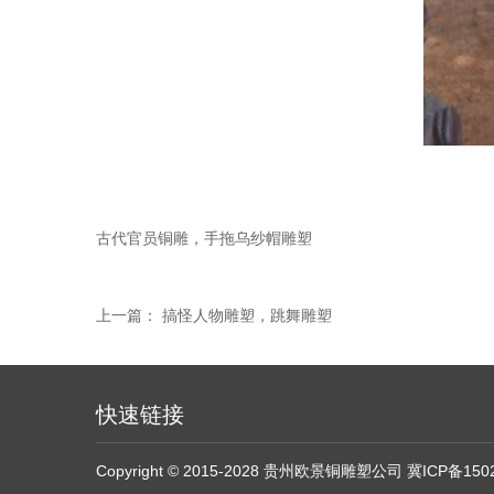
古代官员铜雕，手拖乌纱帽雕塑
上一篇：
搞怪人物雕塑，跳舞雕塑
快速链接
Copyright © 2015-2028 贵州欧景铜雕塑公司
冀ICP备150