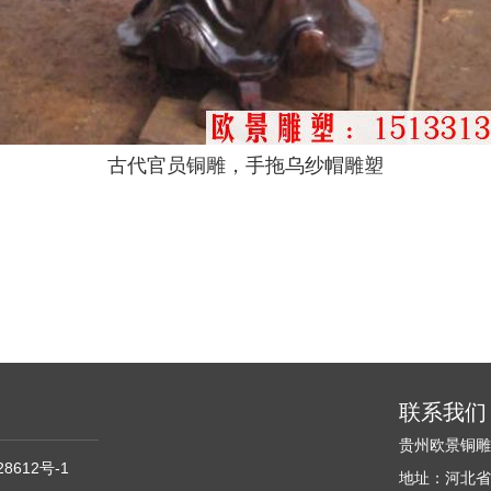
古代官员铜雕，手拖乌纱帽雕塑
联系我们
贵州欧景铜
28612号-1
地址：河北省