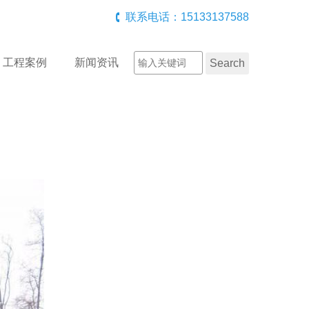
联系电话：15133137588
工程案例
新闻资讯