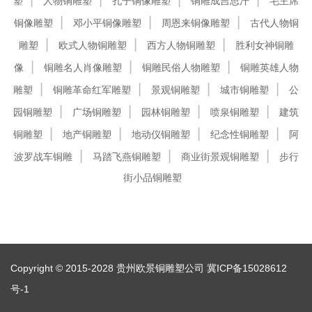
塑
人物铜雕塑
孔子铜像雕塑
铜雕成吉思汗
毛主席
铜像雕塑
邓小平铜像雕塑
周恩来铜像雕塑
古代人物铜
雕塑
欧式人物铜雕塑
西方人物铜雕塑
胜利女神铜雕
像
铜雕名人肖像雕塑
铜雕民俗人物雕塑
铜雕英雄人物
雕塑
铜雕革命红军雕塑
景观铜雕塑
城市铜雕塑
公
园铜雕塑
广场铜雕塑
园林铜雕塑
喷泉铜雕塑
建筑
铜雕塑
地产铜雕塑
地动仪铜雕塑
纪念性铜雕塑
阿
波罗战车铜雕
马踏飞燕铜雕塑
商业街景观铜雕塑
步行
街小品铜雕塑
Copyright © 2015-2028 贵州欧景铜雕塑公司
冀ICP备15028612
号-1