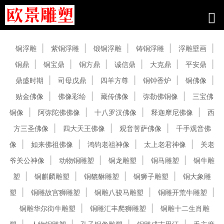
产品中心
铜浮雕
紫铜浮雕
锻铜浮雕
铸铜浮雕
浮雕壁画
铜鼎
铜宝鼎
铜方鼎
诚信鼎
大克鼎
平安鼎
鼎盛时期
司母戊鼎
四羊方尊
铜钟香炉
铜佛像
贴金佛像
佛像彩绘
藏传佛像
弥勒佛铜像
三宝佛
铜像
阿弥陀佛佛像
十八罗汉佛像
释迦摩尼佛像
西
方三圣佛像
四大天王佛像
观音菩萨佛像
千手观音佛
像
如来佛祖佛像
鸿钧老祖神像
太上老君神像
关老
爷关公神像
动物铜雕塑
铜龙雕塑
铜马雕塑
铜牛雕
塑
铜麒麟雕塑
铜貔貅雕塑
铜狮子雕塑
铜大象雕
塑
铜雕故宫狮雕塑
铜雕八骏马雕塑
铜雕开荒牛雕塑
铜雕华尔街牛雕塑
铜雕汇丰爬狮雕塑
铜雕十二生肖雕