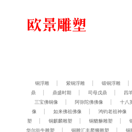
铜浮雕
紫铜浮雕
锻铜浮雕
鼎
鼎盛时期
司母戊鼎
四
三宝佛铜像
阿弥陀佛佛像
十八
像
如来佛祖佛像
鸿钧老祖神像
塑
铜麒麟雕塑
铜貔貅雕塑
华尔街牛雕塑
铜雕汇丰爬狮雕塑
铜