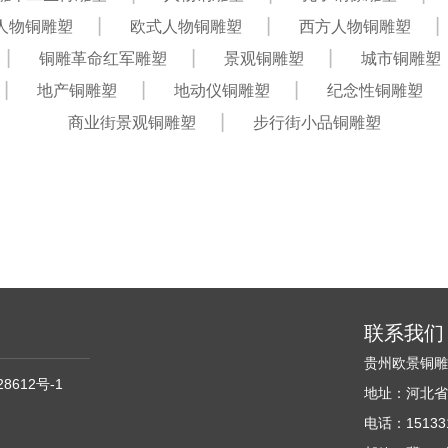
人物铜雕塑
欧式人物铜雕塑
西方人物铜雕塑
铜雕革命红军雕塑
景观铜雕塑
城市铜雕塑
地产铜雕塑
地动仪铜雕塑
纪念性铜雕塑
商业街景观铜雕塑
步行街小品铜雕塑
联系我们
贵州欧景铜
28612号-1
地址：河北省
电话：151331