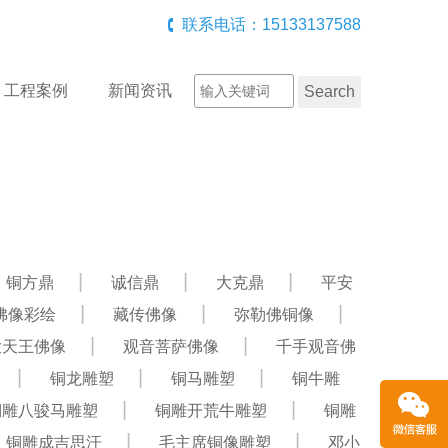
联系电话：15133137588
工程案例
新闻资讯
铜方鼎
诚信鼎
大克鼎
平安
佛像彩绘
藏传佛像
弥勒佛铜像
大天王佛像
观音菩萨佛像
千手观音佛
铜龙雕塑
铜马雕塑
铜牛雕
铜雕八骏马雕塑
铜雕开荒牛雕塑
铜雕
铜雕成吉思汗
毛主席铜像雕塑
邓小