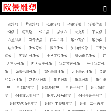
产品中心
铜浮雕
紫铜浮雕
锻铜浮雕
铸铜浮雕
浮雕壁画
铜鼎
铜宝鼎
铜方鼎
诚信鼎
大克鼎
平安鼎
鼎盛时期
司母戊鼎
四羊方尊
铜钟香炉
铜佛像
贴金佛像
佛像彩绘
藏传佛像
弥勒佛铜像
三宝佛
铜像
阿弥陀佛佛像
十八罗汉佛像
释迦摩尼佛像
西
方三圣佛像
四大天王佛像
观音菩萨佛像
千手观音佛
像
如来佛祖佛像
鸿钧老祖神像
太上老君神像
关老
爷关公神像
动物铜雕塑
铜龙雕塑
铜马雕塑
铜牛雕
塑
铜麒麟雕塑
铜貔貅雕塑
铜狮子雕塑
铜大象雕
塑
铜雕故宫狮雕塑
铜雕八骏马雕塑
铜雕开荒牛雕塑
铜雕华尔街牛雕塑
铜雕汇丰爬狮雕塑
铜雕十二生肖雕