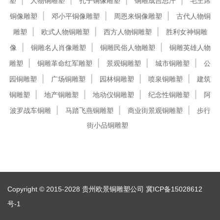
塑
人物铜雕塑
孔子铜像雕塑
铜雕成吉思汗
毛主席
铜像雕塑
邓小平铜像雕塑
周恩来铜像雕塑
古代人物铜
雕塑
欧式人物铜雕塑
西方人物铜雕塑
胜利女神铜雕
像
铜雕名人肖像雕塑
铜雕民俗人物雕塑
铜雕英雄人物
雕塑
铜雕革命红军雕塑
景观铜雕塑
城市铜雕塑
公
园铜雕塑
广场铜雕塑
园林铜雕塑
喷泉铜雕塑
建筑
铜雕塑
地产铜雕塑
地动仪铜雕塑
纪念性铜雕塑
阿
波罗战车铜雕
马踏飞燕铜雕塑
商业街景观铜雕塑
步行
街小品铜雕塑
Copyright © 2015-2028 贵州欧景铜雕塑公司
冀ICP备15028612
号-1