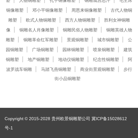
塑
人物铜雕塑
孔子铜像雕塑
铜雕成吉思汗
毛主席
铜像雕塑
邓小平铜像雕塑
周恩来铜像雕塑
古代人物铜
雕塑
欧式人物铜雕塑
西方人物铜雕塑
胜利女神铜雕
像
铜雕名人肖像雕塑
铜雕民俗人物雕塑
铜雕英雄人物
雕塑
铜雕革命红军雕塑
景观铜雕塑
城市铜雕塑
公
园铜雕塑
广场铜雕塑
园林铜雕塑
喷泉铜雕塑
建筑
铜雕塑
地产铜雕塑
地动仪铜雕塑
纪念性铜雕塑
阿
波罗战车铜雕
马踏飞燕铜雕塑
商业街景观铜雕塑
步行
街小品铜雕塑
Copyright © 2015-2028 贵州欧景铜雕塑公司
冀ICP备15028612
号-1