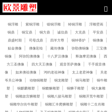
产品中心
铜浮雕
紫铜浮雕
锻铜浮雕
铸铜浮雕
浮雕壁画
铜鼎
铜宝鼎
铜方鼎
诚信鼎
大克鼎
平安鼎
鼎盛时期
司母戊鼎
四羊方尊
铜钟香炉
铜佛像
贴金佛像
佛像彩绘
藏传佛像
弥勒佛铜像
三宝佛
铜像
阿弥陀佛佛像
十八罗汉佛像
释迦摩尼佛像
西
方三圣佛像
四大天王佛像
观音菩萨佛像
千手观音佛
像
如来佛祖佛像
鸿钧老祖神像
太上老君神像
关老
爷关公神像
动物铜雕塑
铜龙雕塑
铜马雕塑
铜牛雕
塑
铜麒麟雕塑
铜貔貅雕塑
铜狮子雕塑
铜大象雕
塑
铜雕故宫狮雕塑
铜雕八骏马雕塑
铜雕开荒牛雕塑
铜雕华尔街牛雕塑
铜雕汇丰爬狮雕塑
铜雕十二生肖雕