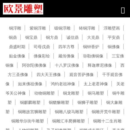
产品中心
铜浮雕
紫铜浮雕
锻铜浮雕
铸铜浮雕
浮雕壁画
铜鼎
铜宝鼎
铜方鼎
诚信鼎
大克鼎
平安鼎
鼎盛时期
司母戊鼎
四羊方尊
铜钟香炉
铜佛像
贴金佛像
佛像彩绘
藏传佛像
弥勒佛铜像
三宝佛
铜像
阿弥陀佛佛像
十八罗汉佛像
释迦摩尼佛像
西
方三圣佛像
四大天王佛像
观音菩萨佛像
千手观音佛
像
如来佛祖佛像
鸿钧老祖神像
太上老君神像
关老
爷关公神像
动物铜雕塑
铜龙雕塑
铜马雕塑
铜牛雕
塑
铜麒麟雕塑
铜貔貅雕塑
铜狮子雕塑
铜大象雕
塑
铜雕故宫狮雕塑
铜雕八骏马雕塑
铜雕开荒牛雕塑
铜雕华尔街牛雕塑
铜雕汇丰爬狮雕塑
铜雕十二生肖雕