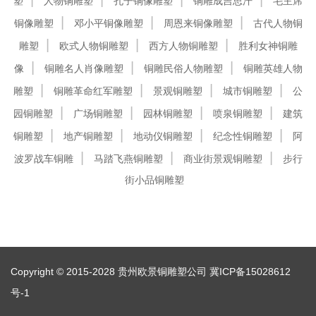
塑
人物铜雕塑
孔子铜像雕塑
铜雕成吉思汗
毛主席
铜像雕塑
邓小平铜像雕塑
周恩来铜像雕塑
古代人物铜
雕塑
欧式人物铜雕塑
西方人物铜雕塑
胜利女神铜雕
像
铜雕名人肖像雕塑
铜雕民俗人物雕塑
铜雕英雄人物
雕塑
铜雕革命红军雕塑
景观铜雕塑
城市铜雕塑
公
园铜雕塑
广场铜雕塑
园林铜雕塑
喷泉铜雕塑
建筑
铜雕塑
地产铜雕塑
地动仪铜雕塑
纪念性铜雕塑
阿
波罗战车铜雕
马踏飞燕铜雕塑
商业街景观铜雕塑
步行
街小品铜雕塑
Copyright © 2015-2028 贵州欧景铜雕塑公司
冀ICP备15028612
号-1