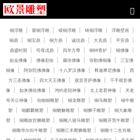
产品中心
铜浮雕
紫铜浮雕
锻铜浮雕
铸铜浮雕
浮雕壁画
铜鼎
铜宝鼎
铜方鼎
诚信鼎
大克鼎
平安鼎
鼎盛时期
司母戊鼎
四羊方尊
铜钟香炉
铜佛像
贴金佛像
佛像彩绘
藏传佛像
弥勒佛铜像
三宝佛
铜像
阿弥陀佛佛像
十八罗汉佛像
释迦摩尼佛像
西
方三圣佛像
四大天王佛像
观音菩萨佛像
千手观音佛
像
如来佛祖佛像
鸿钧老祖神像
太上老君神像
关老
爷关公神像
动物铜雕塑
铜龙雕塑
铜马雕塑
铜牛雕
塑
铜麒麟雕塑
铜貔貅雕塑
铜狮子雕塑
铜大象雕
塑
铜雕故宫狮雕塑
铜雕八骏马雕塑
铜雕开荒牛雕塑
铜雕华尔街牛雕塑
铜雕汇丰爬狮雕塑
铜雕十二生肖雕