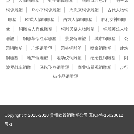
塑
人物铜雕塑
孔子铜像雕塑
铜雕成吉思汗
毛主席
铜像雕塑
邓小平铜像雕塑
周恩来铜像雕塑
古代人物铜
雕塑
欧式人物铜雕塑
西方人物铜雕塑
胜利女神铜雕
像
铜雕名人肖像雕塑
铜雕民俗人物雕塑
铜雕英雄人物
雕塑
铜雕革命红军雕塑
景观铜雕塑
城市铜雕塑
公
园铜雕塑
广场铜雕塑
园林铜雕塑
喷泉铜雕塑
建筑
铜雕塑
地产铜雕塑
地动仪铜雕塑
纪念性铜雕塑
阿
波罗战车铜雕
马踏飞燕铜雕塑
商业街景观铜雕塑
步行
街小品铜雕塑
Copyright © 2015-2028 贵州欧景铜雕塑公司
冀ICP备15028612
号-1