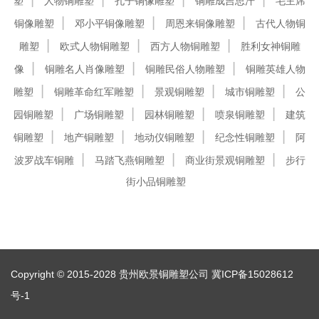
塑
人物铜雕塑
孔子铜像雕塑
铜雕成吉思汗
毛主席
铜像雕塑
邓小平铜像雕塑
周恩来铜像雕塑
古代人物铜
雕塑
欧式人物铜雕塑
西方人物铜雕塑
胜利女神铜雕
像
铜雕名人肖像雕塑
铜雕民俗人物雕塑
铜雕英雄人物
雕塑
铜雕革命红军雕塑
景观铜雕塑
城市铜雕塑
公
园铜雕塑
广场铜雕塑
园林铜雕塑
喷泉铜雕塑
建筑
铜雕塑
地产铜雕塑
地动仪铜雕塑
纪念性铜雕塑
阿
波罗战车铜雕
马踏飞燕铜雕塑
商业街景观铜雕塑
步行
街小品铜雕塑
Copyright © 2015-2028 贵州欧景铜雕塑公司
冀ICP备15028612
号-1