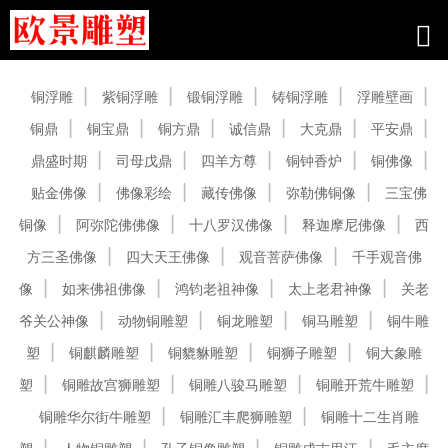
产品中心
铜浮雕
紫铜浮雕
锻铜浮雕
铸铜浮雕
浮雕壁画
铜鼎
铜宝鼎
铜方鼎
诚信鼎
大克鼎
平安鼎
鼎盛时期
司母戊鼎
四羊方尊
铜钟香炉
铜佛像
贴金佛像
佛像彩绘
藏传佛像
弥勒佛铜像
三宝佛
铜像
阿弥陀佛佛像
十八罗汉佛像
释迦摩尼佛像
西
方三圣佛像
四大天王佛像
观音菩萨佛像
千手观音佛
像
如来佛祖佛像
鸿钧老祖神像
太上老君神像
关老
爷关公神像
动物铜雕塑
铜龙雕塑
铜马雕塑
铜牛雕
塑
铜麒麟雕塑
铜貔貅雕塑
铜狮子雕塑
铜大象雕
塑
铜雕故宫狮雕塑
铜雕八骏马雕塑
铜雕开荒牛雕塑
铜雕华尔街牛雕塑
铜雕汇丰爬狮雕塑
铜雕十二生肖雕