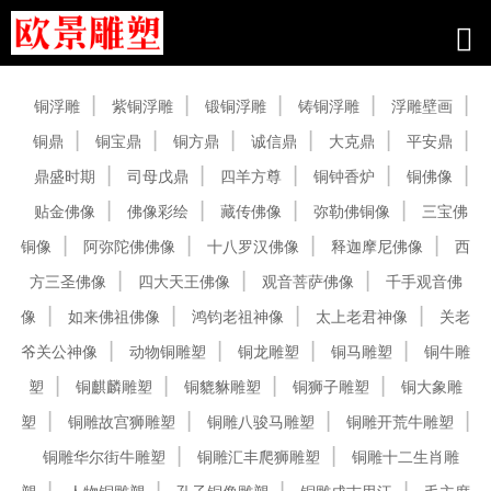
产品中心
铜浮雕
紫铜浮雕
锻铜浮雕
铸铜浮雕
浮雕壁画
铜鼎
铜宝鼎
铜方鼎
诚信鼎
大克鼎
平安鼎
鼎盛时期
司母戊鼎
四羊方尊
铜钟香炉
铜佛像
贴金佛像
佛像彩绘
藏传佛像
弥勒佛铜像
三宝佛
铜像
阿弥陀佛佛像
十八罗汉佛像
释迦摩尼佛像
西
方三圣佛像
四大天王佛像
观音菩萨佛像
千手观音佛
像
如来佛祖佛像
鸿钧老祖神像
太上老君神像
关老
爷关公神像
动物铜雕塑
铜龙雕塑
铜马雕塑
铜牛雕
塑
铜麒麟雕塑
铜貔貅雕塑
铜狮子雕塑
铜大象雕
塑
铜雕故宫狮雕塑
铜雕八骏马雕塑
铜雕开荒牛雕塑
铜雕华尔街牛雕塑
铜雕汇丰爬狮雕塑
铜雕十二生肖雕