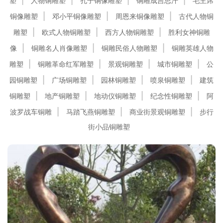
塑
人物铜雕塑
孔子铜像雕塑
铜雕成吉思汗
毛主席
铜像雕塑
邓小平铜像雕塑
周恩来铜像雕塑
古代人物铜
雕塑
欧式人物铜雕塑
西方人物铜雕塑
胜利女神铜雕
像
铜雕名人肖像雕塑
铜雕民俗人物雕塑
铜雕英雄人物
雕塑
铜雕革命红军雕塑
景观铜雕塑
城市铜雕塑
公
园铜雕塑
广场铜雕塑
园林铜雕塑
喷泉铜雕塑
建筑
铜雕塑
地产铜雕塑
地动仪铜雕塑
纪念性铜雕塑
阿
波罗战车铜雕
马踏飞燕铜雕塑
商业街景观铜雕塑
步行
街小品铜雕塑