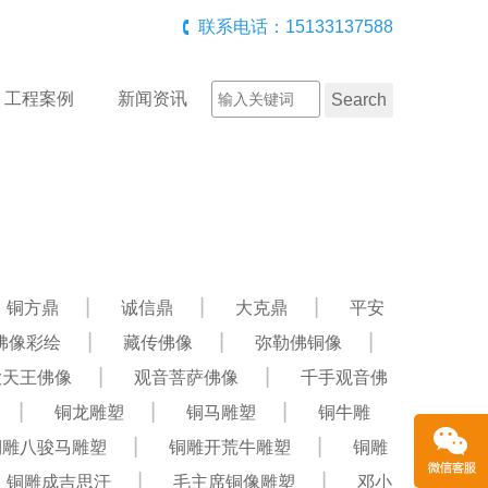
联系电话：15133137588
工程案例
新闻资讯
铜方鼎
诚信鼎
大克鼎
平安
佛像彩绘
藏传佛像
弥勒佛铜像
大天王佛像
观音菩萨佛像
千手观音佛
铜龙雕塑
铜马雕塑
铜牛雕
铜雕八骏马雕塑
铜雕开荒牛雕塑
铜雕
铜雕成吉思汗
毛主席铜像雕塑
邓小