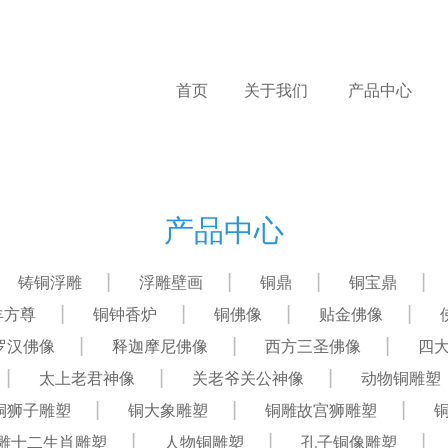
首页
关于我们
产品中心
产品中心
铸铜浮雕
浮雕壁画
铜鼎
铜宝鼎
羊方尊
铜钟香炉
铜佛像
贴金佛像
罗汉佛像
释迦摩尼佛像
西方三圣佛像
四
太上老君神像
关老爷关公神像
动物铜雕塑
铜狮子雕塑
铜大象雕塑
铜雕故宫狮雕塑
雕十二生肖雕塑
人物铜雕塑
孔子铜像雕塑