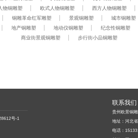
人物铜雕塑
欧式人物铜雕塑
西方人物铜雕塑
铜雕革命红军雕塑
景观铜雕塑
城市铜雕塑
地产铜雕塑
地动仪铜雕塑
纪念性铜雕塑
商业街景观铜雕塑
步行街小品铜雕塑
联系我们
贵州欧景铜
28612号-1
地址：河北省
电话：151331