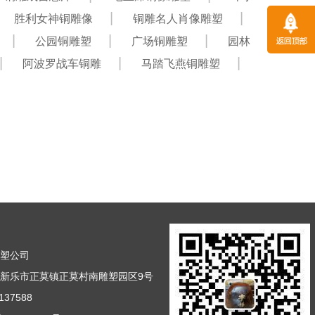
胜利女神铜雕像
铜雕名人肖像雕塑
公园铜雕塑
广场铜雕塑
园林
阿波罗战车铜雕
马踏飞燕铜雕塑
雕塑公司
新乐市正莫镇正莫村南雕塑园区9号
37588