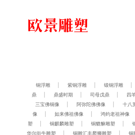
铜浮雕
紫铜浮雕
锻铜浮雕
鼎
鼎盛时期
司母戊鼎
四
三宝佛铜像
阿弥陀佛佛像
十八
像
如来佛祖佛像
鸿钧老祖神像
塑
铜麒麟雕塑
铜貔貅雕塑
华尔街牛雕塑
铜雕汇丰爬狮雕塑
铜