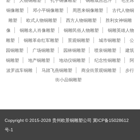
塑
人物铜雕塑
孔子铜像雕塑
铜雕成吉思汗
毛主席
铜像雕塑
邓小平铜像雕塑
周恩来铜像雕塑
古代人物铜
雕塑
欧式人物铜雕塑
西方人物铜雕塑
胜利女神铜雕
像
铜雕名人肖像雕塑
铜雕民俗人物雕塑
铜雕英雄人物
雕塑
铜雕革命红军雕塑
景观铜雕塑
城市铜雕塑
公
园铜雕塑
广场铜雕塑
园林铜雕塑
喷泉铜雕塑
建筑
铜雕塑
地产铜雕塑
地动仪铜雕塑
纪念性铜雕塑
阿
波罗战车铜雕
马踏飞燕铜雕塑
商业街景观铜雕塑
步行
街小品铜雕塑
Copyright © 2015-2028 贵州欧景铜雕塑公司
冀ICP备15028612
号-1