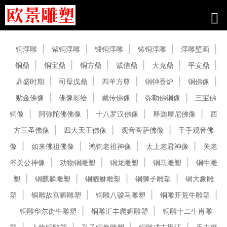
产品中心
铜浮雕
紫铜浮雕
锻铜浮雕
铸铜浮雕
浮雕壁画
铜鼎
铜宝鼎
铜方鼎
诚信鼎
大克鼎
平安鼎
鼎盛时期
司母戊鼎
四羊方尊
铜钟香炉
铜佛像
贴金佛像
佛像彩绘
藏传佛像
弥勒佛铜像
三宝佛
铜像
阿弥陀佛佛像
十八罗汉佛像
释迦摩尼佛像
西
方三圣佛像
四大天王佛像
观音菩萨佛像
千手观音佛
像
如来佛祖佛像
鸿钧老祖神像
太上老君神像
关老
爷关公神像
动物铜雕塑
铜龙雕塑
铜马雕塑
铜牛雕
塑
铜麒麟雕塑
铜貔貅雕塑
铜狮子雕塑
铜大象雕
塑
铜雕故宫狮雕塑
铜雕八骏马雕塑
铜雕开荒牛雕塑
铜雕华尔街牛雕塑
铜雕汇丰爬狮雕塑
铜雕十二生肖雕